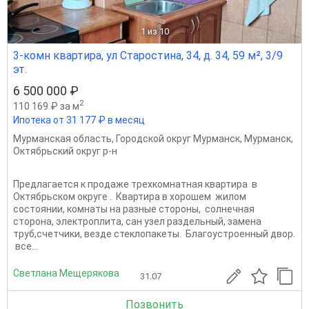
1
из 10
3-комн квартира, ул Старостина, 34, д. 34, 59 м², 3/9
эт.
6 500 000 ₽
2
110 169 ₽ за м
Ипотека от 31 177 ₽ в месяц
Мурманская область
,
Городской округ Мурманск
,
Мурманск
,
Октябрьский округ р-н
Предлагается к продаже трехкомнатная квартира в
Октябрьском округе . Квартира в хорошем жилом
состоянии, комнаты на разные стороны, солнечная
сторона, электроплита, сан узел раздельный, замена
труб,счетчики, везде стеклопакеты. Благоустроенный двор.
все...
Светлана Мещерякова
31.07
Позвонить