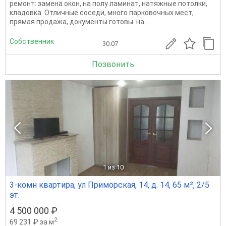
ремонт: замена окон, на полу ламинат, натяжные потолки,
кладовка. Отличные соседи, много парковочных мест,
прямая продажа, документы готовы. на...
Собственник
30.07
Позвонить
1
из 10
3-комн квартира, ул Приморская, 14, д. 14, 65 м², 2/5
эт.
4 500 000 ₽
2
69 231 ₽ за м