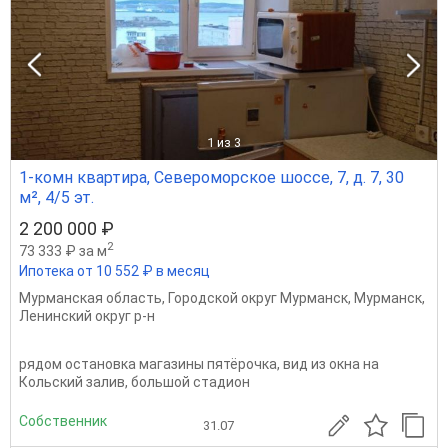
1
из 3
1-комн квартира, Североморское шоссе, 7, д. 7, 30
м², 4/5 эт.
2 200 000 ₽
2
73 333 ₽ за м
Ипотека от 10 552 ₽ в месяц
Мурманская область
,
Городской округ Мурманск
,
Мурманск
,
Ленинский округ р-н
рядом остановка магазины пятёрочка, вид из окна на
Кольский залив, большой стадион
Собственник
31.07