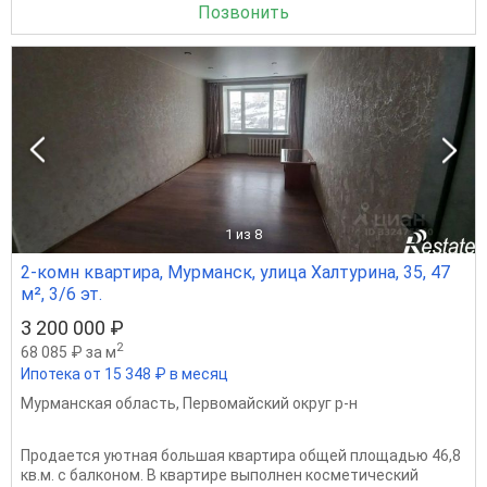
Позвонить
1
из 8
2-комн квартира, Мурманск, улица Халтурина, 35, 47
м², 3/6 эт.
3 200 000 ₽
2
68 085 ₽ за м
Ипотека от 15 348 ₽ в месяц
Мурманская область
,
Первомайский округ р-н
Продается уютная большая квартира общей площадью 46,8
кв.м. с балконом. В квартире выполнен косметический