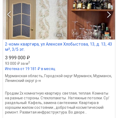
1
из 2
2-комн квартира, ул Алексея Хлобыстова, 13, д. 13, 43
м², 3/5 эт.
3 999 000 ₽
2
93 000 ₽ за м
Ипотека от 19 181 ₽ в месяц
Мурманская область
,
Городской округ Мурманск
,
Мурманск
,
Ленинский округ р-н
Продам 2х комнатную квартиру. светлая, теплая. Комнаты
на разные стороны. Стеклопакеты . Натяжные потолки. Су/
раздельный. Кафель, замена сантехники. Квартира в
хорошем жилом состоянии , добротный косметический
ремонт. Развитая инфраструктура. Во дворе...