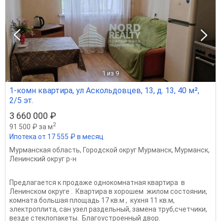
1
из 9
1-комн квартира, ул Аскольдовцев, 13, д. 13, 40 м²,
2/5 эт.
3 660 000 ₽
2
91 500 ₽ за м
Ипотека от 17 555 ₽ в месяц
Мурманская область
,
Городской округ Мурманск
,
Мурманск
,
Ленинский округ р-н
Предлагается к продаже однокомнатная квартира в
Ленинском округе . Квартира в хорошем жилом состоянии,
комната большая площадь 17 кв.м , кухня 11 кв.м,
электроплита, сан узел раздельный, замена труб,счетчики,
везде стеклопакеты. Благоустроенный двор.