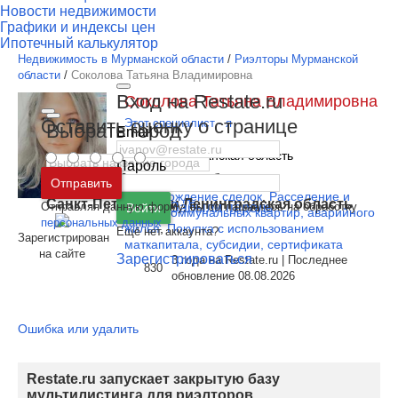
Новости недвижимости
Графики и индексы цен
Ипотечный калькулятор
Недвижимость в Мурманской области
/
Риэлторы Мурманской
области
/
Соколова Татьяна Владимировна
Вход на Restate.ru
Соколова Татьяна Владимировна
Оставить оценку о странице
Этот специалист - я
Выбрать город
Email
Регион:
Мурманская область
Пароль
Москва
и
Московская область
Специализации:
Отправить
Сопровождение сделок
,
Расселение и
Санкт-Петербург
и
Ленинградская область
Отправляя данную форму, вы соглашаетесь на обработку
Забыли пароль
Войти
обмен коммунальных квартир, аварийного
персональных данных
жилья
,
Покупка с использованием
Ещё нет аккаунта?
Зарегистрирован
маткапитала, субсидии, сертификата
на сайте
Зарегистрироваться
3 года на Restate.ru | Последнее
830
обновление 08.08.2026
Ошибка или удалить
Restate.ru запускает закрытую базу
мультилистинга для риэлторов